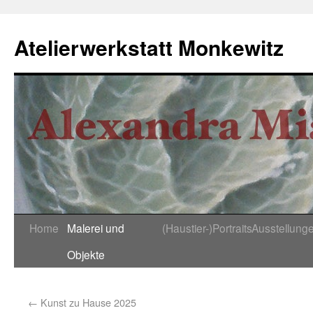
Atelierwerkstatt Monkewitz
Home
Malerei und
(Haustier-)Portraits
Ausstellung
Objekte
←
Kunst zu Hause 2025