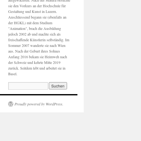
aufgewachsen. Nach der Matura besuchte
sie den Vorkurs an der Hochschule für
Gestaltung und Kunst in Luzern.
Anschliessend begann sie (ebenfalls an
der HGKL) mit dem Studium
"Animation", brach die Ausbildung
jedoch 2002 ab und machte sich als
freischaffende Künstlerin selbständig. Im
Sommer 2007 wanderte sie nach Wien
aus. Nach der Geburt ihres Sohnes
Anfang 2016 bekam sie Heimweh nach
der Schweiz und kehrte Mitte 2019
zurück. Seitdem lebt und arbeitet sie in
Basel.
Proudly powered by WordPress.