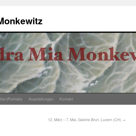
 Monkewitz
ier-)Portraits
Ausstellungen
Kontakt
12. März – 7. Mai, Galerie Brun, Luzern (CH)
→